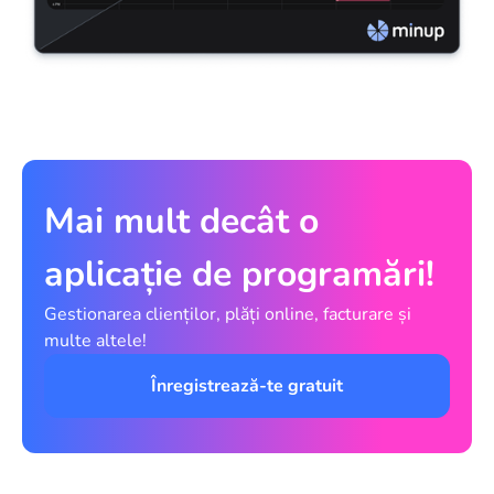
Mai mult decât o
aplicație de programări!
Gestionarea clienților, plăți online, facturare și
multe altele!
Înregistrează-te gratuit