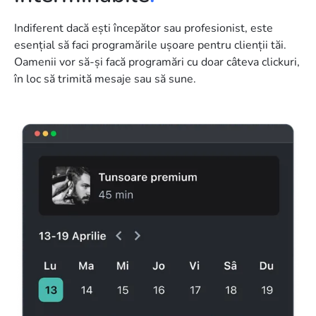
Indiferent dacă ești începător sau profesionist, este
esențial să faci programările ușoare pentru clienții tăi.
Oamenii vor să-și facă programări cu doar câteva clickuri,
în loc să trimită mesaje sau să sune.