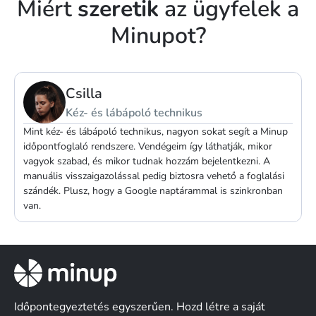
Miért
szeretik
az ügyfelek a
Minupot?
Andrea
Masszőr
A Minup gyors és hatékony kommunikációt tesz lehetővé az
ügyfeleimmel. Gyorsan összerakható és a weboldalamba is
egyszerűen be tudtam ágyazni.
Időpontegyeztetés egyszerűen. Hozd létre a saját