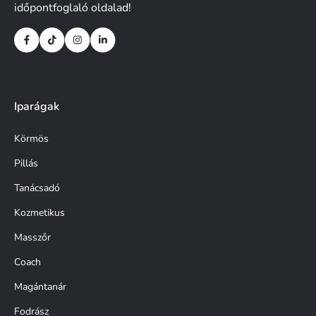
időpontfoglaló oldalad!
Iparágak
Körmös
Pillás
Tanácsadó
Kozmetikus
Masszőr
Coach
Magántanár
Fodrász