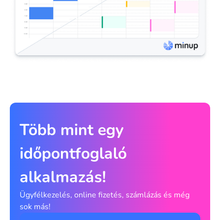
Több mint egy
időpontfoglaló
alkalmazás!
Ügyfélkezelés, online fizetés, számlázás és még
sok más!