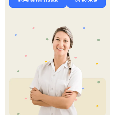
Ingyenes regisztráció
Demó oldal