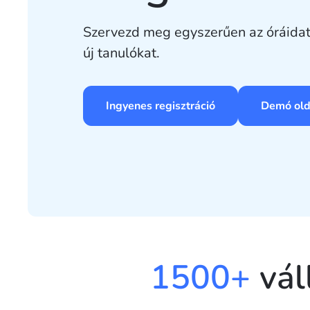
Szervezd meg egyszerűen az óráidat
új tanulókat.
Ingyenes regisztráció
Demó old
1500+
vál