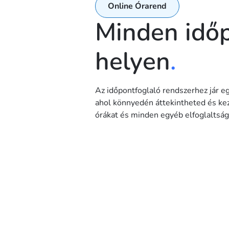
Online Órarend
Minden idő
helyen
.
Az időpontfoglaló rendszerhez jár eg
ahol könnyedén áttekintheted és kez
órákat és minden egyéb elfoglaltság