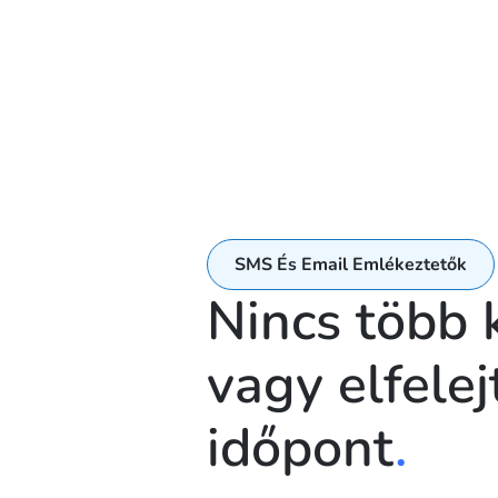
SMS És Email Emlékeztetők
Nincs több 
vagy elfelej
időpont
.