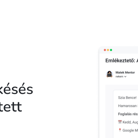
késés
tett