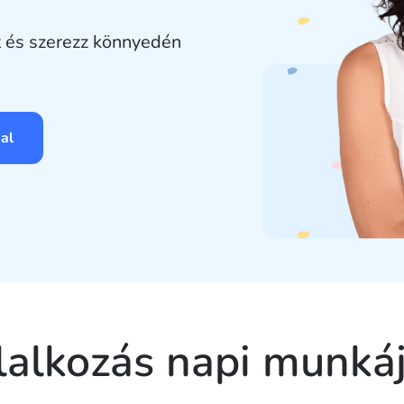
 és szerezz könnyedén
al
lalkozás napi munkáj