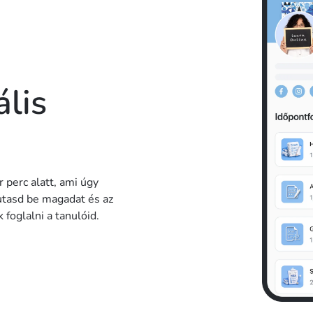
ális
.
r perc alatt, ami úgy
tasd be magadat és az
 foglalni a tanulóid.