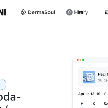
r
oda-