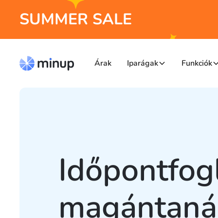
SUMMER SALE
Árak
Iparágak
Funkciók
Időpontfog
magántaná