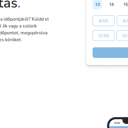
tás
.
 időpontjáról? Küldd el
l ők vagy a szüleik
 időpontot, megspórolva
es köröket.