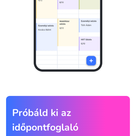
Próbáld ki az
időpontfoglaló