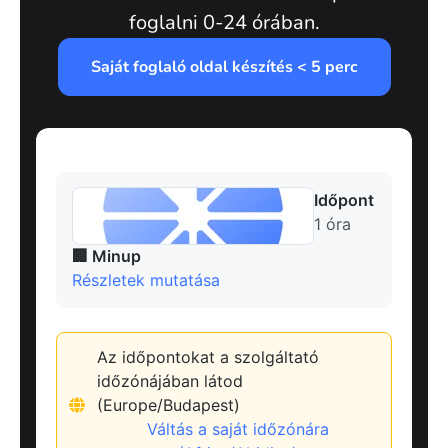
foglalni 0-24 órában.
Saját foglaló oldal készítés < 5 perc