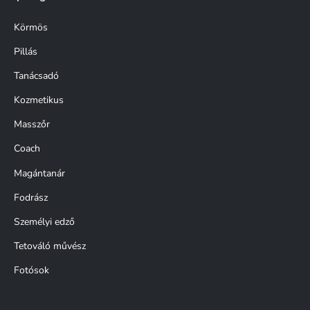
Körmös
Pillás
Tanácsadó
Kozmetikus
Masszőr
Coach
Magántanár
Fodrász
Személyi edző
Tetováló művész
Fotósok